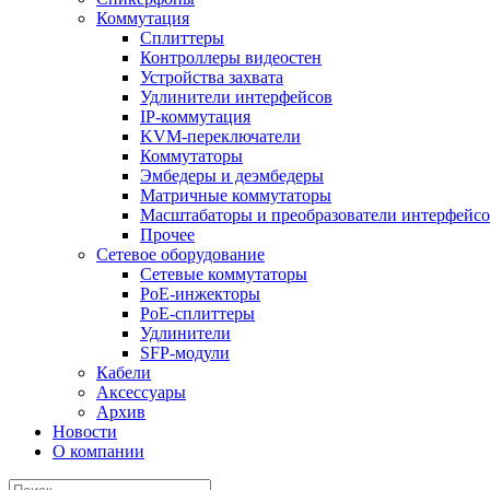
Коммутация
Сплиттеры
Контроллеры видеостен
Устройства захвата
Удлинители интерфейсов
IP-коммутация
KVM-переключатели
Коммутаторы
Эмбедеры и деэмбедеры
Матричные коммутаторы
Масштабаторы и преобразователи интерфейс
Прочее
Сетевое оборудование
Сетевые коммутаторы
PoE-инжекторы
PoE-сплиттеры
Удлинители
SFP-модули
Кабели
Аксессуары
Архив
Новости
О компании