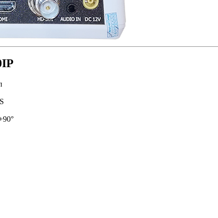
0IP
п
S
+90°