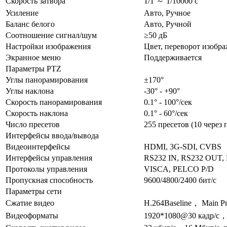
Скорость затвора
1/1 ～ 1/10000 с
Усиление
Авто, Ручное
Баланс белого
Авто, Ручной
Соотношение сигнал/шум
≥50 дБ
Настройки изображения
Цвет, переворот изобр
Экранное меню
Поддерживается
Параметры PTZ
Углы панорамирования
±170°
Углы наклона
-30° - +90°
Скорость панорамирования
0.1° - 100°/сек
Скорость наклона
0.1° - 60°/сек
Число пресетов
255 пресетов (10 через 
Интерфейсы ввода/вывода
Видеоинтерфейсы
HDMI, 3G-SDI, CVBS
Интерфейсы управления
RS232 IN, RS232 OUT,
Протоколы управления
VISCA, PELCO P/D
Пропускная способность
9600/4800/2400 бит/с
Параметры сети
Сжатие видео
H.264Baseline， Main P
Видеоформаты
1920*1080@30 кадр/с，