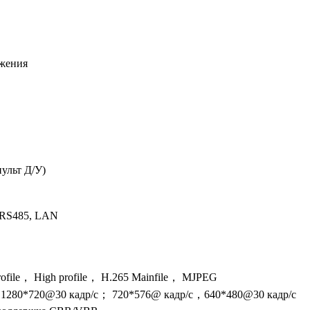
ажения
пульт Д/У)
 RS485, LAN
rofile， High profile， H.265 Mainfile， MJPEG
1280*720@30 кадр/с； 720*576@ кадр/с，640*480@30 кадр/с