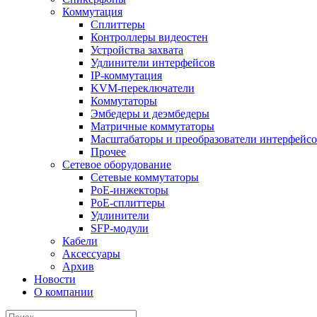
Коммутация
Сплиттеры
Контроллеры видеостен
Устройства захвата
Удлинители интерфейсов
IP-коммутация
KVM-переключатели
Коммутаторы
Эмбедеры и деэмбедеры
Матричные коммутаторы
Масштабаторы и преобразователи интерфейс
Прочее
Сетевое оборудование
Сетевые коммутаторы
PoE-инжекторы
PoE-сплиттеры
Удлинители
SFP-модули
Кабели
Аксессуары
Архив
Новости
О компании