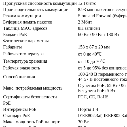
Пропускная способность коммутации
12 Гбит/с
Производительность коммутации
8.93 млн пакетов в секу
Режим коммутации
Store and Forward (буфер
Буферная память пакетов
2 Мбит
Таблица MAC-адресов
8K записей
Бюджет PoE
60 Вт / 90 Вт / 130 Вт
Физические параметры
Габариты
153 x 87 x 29 мм
Рабочая температура
от 0 до 40℃
Температура хранения
от -10 до 70℃
Рабочая влажность
от 5 до 95% без конденс
100-240 В переменного т
Способ питания
44-57 В постоянного ток
С учетом PoE: 65 Вт / 96 
Макс. потребляемая мощность
Без учета PoE: 5 Вт
Сертификаты безопасности
FCC, CE, RoHS
PoE
Интерфейсы PoE
Порты 1-4
Стандарт PoE
IEEE802.3af, IEEE802.3at
Макс. мощность PoE на порт
30 Вт