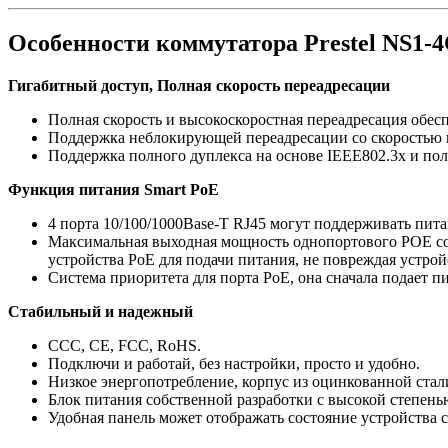
Особенности коммутатора Prestel NS1-
Гигабитный доступ, Полная скорость переадресации
Полная скорость и высокоскоростная переадресация обес
Поддержка неблокирующей переадресации со скоростью 
Поддержка полного дуплекса на основе IEEE802.3x и пол
Функция питания Smart PoE
4 порта 10/100/1000Base-T RJ45 могут поддерживать пит
Максимальная выходная мощность однопортового POE сост
устройства PoE для подачи питания, не повреждая устро
Система приоритета для порта PoE, она сначала подает п
Стабильный и надежный
CCC, CE, FCC, RoHS.
Подключи и работай, без настройки, просто и удобно.
Низкое энергопотребление, корпус из оцинкованной стали
Блок питания собственной разработки с высокой степе
Удобная панель может отображать состояние устройства 