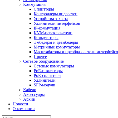
Коммутация
Сплиттеры
Контроллеры видеостен
Устройства захвата
Удлинители интерфейсов
IP-коммутация
KVM-переключатели
Коммутаторы
Эмбедеры и деэмбедеры
Матричные коммутаторы
Масштабаторы и преобразователи интерфейс
Прочее
Сетевое оборудование
Сетевые коммутаторы
PoE-инжекторы
PoE-сплиттеры
Удлинители
SFP-модули
Кабели
Аксессуары
Архив
Новости
О компании