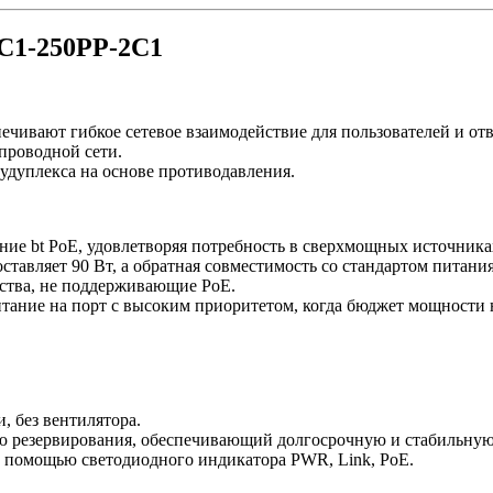
4C1-250PP-2C1
печивают гибкое сетевое взаимодействие для пользователей и от
проводной сети.
удуплекса на основе противодавления.
ание bt PoE, удовлетворяя потребность в сверхмощных источник
авляет 90 Вт, а обратная совместимость со стандартом питани
йства, не поддерживающие PoE.
итание на порт с высоким приоритетом, когда бюджет мощности н
, без вентилятора.
нью резервирования, обеспечивающий долгосрочную и стабильну
с помощью светодиодного индикатора PWR, Link, PoE.