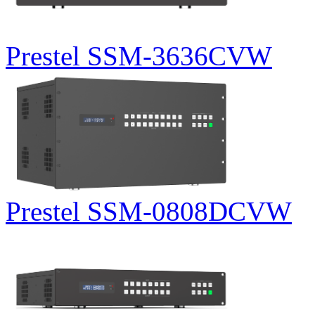
Prestel SSM-3636CVW
Prestel SSM-0808DCVW