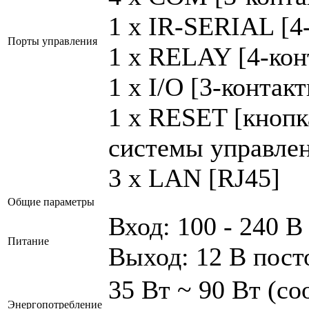
1 x IR-SERIAL [4
Порты управления
1 x RELAY [4-кон
1 x I/O [3-контак
1 x RESET [кнопк
системы управле
3 x LAN [RJ45]
Общие параметры
Вход: 100 - 240 В
Питание
Выход: 12 В пост
35 Вт ~ 90 Вт (с
Энергопотребление