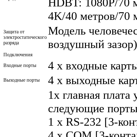
HDBT: 1080P/70 м
4K/40 метров/70 
Модель человеческ
Защита от
электростатического
воздушный зазор)
разряда
Подключения
4 x входные карт
Входные порты
4 x выходные кар
Выходные порты
1x главная плата
следующие порты
1 x RS-232 [3-ко
4 x COM [3-конта