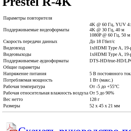
Prestel R-4K
Параметры повторителя
4K @ 60 Гц, YUV 4: 
Поддерживаемые видеоформаты
4K @ 30 Гц, 40 м
1080P @ 60 Гц, 50 м
Скорость передачи данных
До 18 Гбит/с
Видеовход
1xHDMI Type A, 19-p
Видеовыходы
1xHDMI Type A, 19-p
Поддерживаемые аудиоформаты
DTS-HD/true-HD/L
Общие параметры
Напряжение питания
5 В постоянного ток
Потребляемая мощность
1 Вт (макс.)
Рабочая температура
От -5 до +55°С
Рабочая относительная влажность воздуха
От 5 до 90%
Вес нетто
128 г
Размеры
52 x 45 x 21 мм