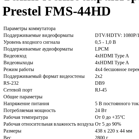
Prestel FMS-44HD
Параметры коммутатора
Поддерживаемые видеоформаты
DTV/HDTV: 1080P/10
Уровень входного сигнала
0,5 - 1,0 В
Поддерживаемые аудиоформаты
LPCM
Видеовход
4xHDMI Type A
Видеовыходы
4xHDMI Type A
Режим работы
4x4 бесшовное пере
Поддерживаемый формат видеостены
2x2
RS-232
DB9
Сетевой порт
RJ-45
Общие параметры
Напряжение питания
5 В постоянного ток
Потребляемая мощность
24 Вт
Рабочая температура
От 0 до +35°С
Рабочая относительная влажность воздуха
От 5 до 90%
Размеры
438 х 220 х 44 мм
Вес
2800 г