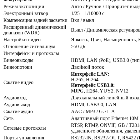
Режим экспозиции
Авто / Ручной / Приоритет выд
Электронный затвор
1/25 – 1/10000 с
Компенсация задней засветки
Вкл / выкл
Расширенный динамический
Выкл / Динамическая регулиро
диапазон (WDR)
Настройки видео
Яркость, Цвет, Насыщенность, К
Отношение сигнал-шум
>50 дБ
Интерфейсы и протоколы
Видеовыходы
HDMI, LAN (PoE), USB3.0 (тип 
Видеопотоки
Двойной поток
Интерфейс LAN:
H.265, H.264
Сжатие видео
Интерфейс USB3.0:
MJPG, H264, YUY2, NV12
Аудиовход
Двухканальный линейный вход 
Аудиовыход
HDMI, USB3.0, LAN
Сжатие аудио
AAC / MP3 / G.711A
Сеть
Адаптивный порт Ethernet 10M 
RTSP, RTMP, ONVIF, GB / T281
Сетевые протоколы
удаленного обновления, удален
Порты управления
RS232-IN, RS232-OUT, RS422 (