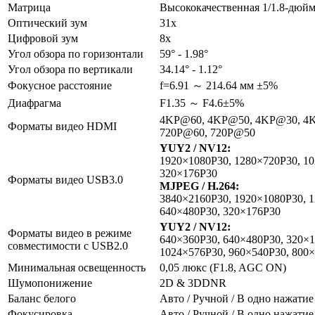
Матрица
Высококачественная 1/1.8-дю
Оптический зум
31х
Цифровой зум
8х
Угол обзора по горизонтали
59° - 1.98°
Угол обзора по вертикали
34.14° - 1.12°
Фокусное расстояние
f=6.91 ～ 214.64 мм ±5%
Диафрагма
F1.35 ～ F4.6±5%
4KP@60, 4KP@50, 4KP@30, 4KP
Форматы видео HDMI
720P@60, 720P@50
YUY2 / NV12:
1920×1080P30, 1280×720P30, 10
320×176P30
Форматы видео USB3.0
MJPEG / H.264:
3840×2160P30, 1920×1080P30, 1
640×480P30, 320×176P30
YUY2 / NV12:
Форматы видео в режиме
640×360P30, 640×480P30, 320×
совместимости с USB2.0
1024×576P30, 960×540P30, 800×
Минимальная освещенность
0,05 люкс (F1.8, AGC ON)
Шумопонижение
2D & 3DDNR
Баланс белого
Авто / Ручной / В одно нажатие
Фокусировка
Авто / Ручной / В одно нажатие