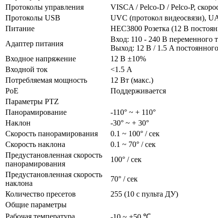
Протоколы управления
VISCA / Pelco-D / Pelco-P, скоро
Протоколы USB
UVC (протокол видеосвязи), UA
Питание
HEC3800 Розетка (12 В постоян
Вход: 110 - 240 В переменного т
Адаптер питания
Выход: 12 В / 1.5 A постоянного
Входное напряжение
12 В ±10%
Входной ток
<1.5 А
Потребляемая мощность
12 Вт (макс.)
PoE
Поддерживается
Параметры PTZ
Панорамирование
-110° ~ + 110°
Наклон
-30° ~ + 30°
Скорость панорамирования
0.1 ~ 100° / сек
Скорость наклона
0.1 ~ 70° / сек
Предустановленная скорость
100° / сек
панорамирования
Предустановленная скорость
70° / сек
наклона
Количество пресетов
255 (10 с пульта ДУ)
Общие параметры
Рабочая температура
-10 ~ +50 ℃