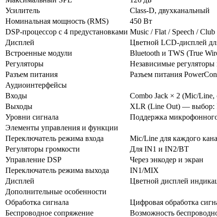
Усилитель
Class-D, двухканальный
Номинальная мощность (RMS)
450 Вт
DSP-процессор с 4 предустановками
Music / Flat / Speech / Club
Дисплей
Цветной LCD-дисплей дл
Встроенные модули
Bluetooth и TWS (True Wire
Регуляторы
Независимые регуляторы 
Разъем питания
Разъем питания PowerCon,
Аудиоинтерфейсы
Входы
Combo Jack × 2 (Mic/Line
Выходы
XLR (Line Out) — выбор:
Уровни сигнала
Поддержка микрофонного
Элементы управления и функции
Переключатель режима входа
Mic/Line для каждого кан
Регуляторы громкости
Для IN1 и IN2/BT
Управление DSP
Через энкодер и экран
Переключатель режима выхода
IN1/MIX
Дисплей
Цветной дисплей индика
Дополнительные особенности
Обработка сигнала
Цифровая обработка сигн
Беспроводное сопряжение
Возможность беспроводно