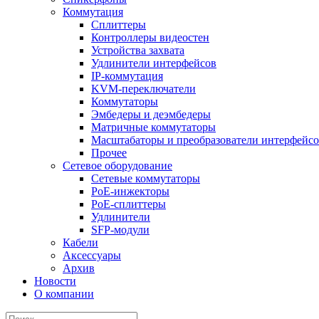
Коммутация
Сплиттеры
Контроллеры видеостен
Устройства захвата
Удлинители интерфейсов
IP-коммутация
KVM-переключатели
Коммутаторы
Эмбедеры и деэмбедеры
Матричные коммутаторы
Масштабаторы и преобразователи интерфейс
Прочее
Сетевое оборудование
Сетевые коммутаторы
PoE-инжекторы
PoE-сплиттеры
Удлинители
SFP-модули
Кабели
Аксессуары
Архив
Новости
О компании