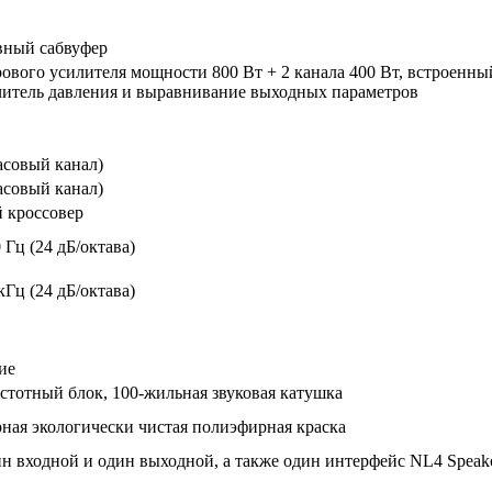
вный сабвуфер
ового усилителя мощности 800 Вт + 2 канала 400 Вт, встроенн
читель давления и выравнивание выходных параметров
асовый канал)
асовый канал)
 кроссовер
 Гц (24 дБ/октава)
кГц (24 дБ/октава)
ие
стотный блок, 100-жильная звуковая катушка
ная экологически чистая полиэфирная краска
н входной и один выходной, а также один интерфейс NL4 Speak