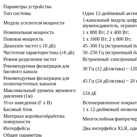
Параметры устройства
Тип системы
Один 12-дюймовый акти
1-канальный модуль цифр
Модуль усилителя мощности
шумоподавитель, ограни
Номинальная мощность
1 х 800 Вт; 2 х 400 Вт;
Пиковая мощность
1 х 1600 Вт; 2 х 800 Вт;
Диапазон частот (-10 дБ)
45–300 Гц (встроенный б
Частотная характеристика (±6 дБ)
50–250 Гц (встроенный б
Режим разделения частот
Встроенный электронный
Рекомендуемая фильтрация для
30 Гц (12 дБ/октава) ~ 120
басового канала
Рекомендуемая фильтрация для
45 Гц (24 дБ/октава) ~ 20 
полночастотных каналов
Максимальный уровень звукового
124 дБ
давления (1м)
Угол наведения (Г х В)
Всенаправленное покрыт
Басовый блок
1 х 12-дюймовый низкоча
Материал коробки/обработка
Многослойная фанера/чер
поверхности
Интерфейсы
Два интерфейса XLR, оди
Общие параметры