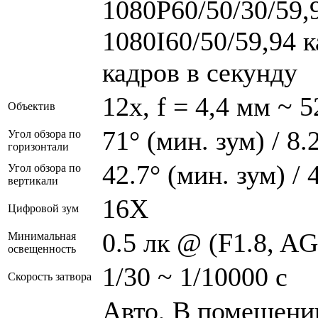
1080P60/50/30/59,9
1080I60/50/59,94 к
кадров в секунду
12x, f = 4,4 мм ~ 5
Объектив
71° (мин. зум) / 8.
Угол обзора по
горизонтали
42.7° (мин. зум) / 
Угол обзора по
вертикали
16Х
Цифровой зум
0.5 лк @ (F1.8, AG
Минимальная
освещенность
1/30 ~ 1/10000 с
Скорость затвора
Авто, В помещении