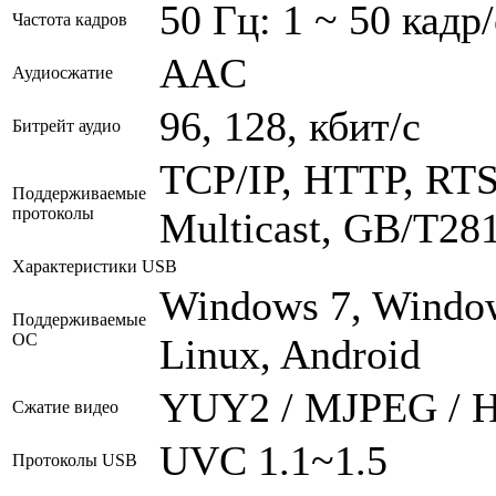
50 Гц: 1 ~ 50 кадр/
Частота кадров
AAC
Аудиосжатие
96, 128, кбит/с
Битрейт аудио
TCP/IP, HTTP, RT
Поддерживаемые
протоколы
Multicast, GB/T281
Характеристики USB
Windows 7, Windo
Поддерживаемые
ОС
Linux, Android
YUY2 / MJPEG / H
Сжатие видео
UVC 1.1~1.5
Протоколы USB