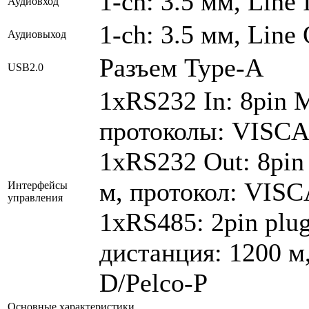
1-ch: 3.5 мм, Line 
Аудиовход
1-ch: 3.5 мм, Lin
Аудиовыход
Разъем Type-A
USB2.0
1xRS232 In: 8pin M
протоколы: VISCA/
1xRS232 Out: 8pin
м, протокол: VISC
Интерфейсы
управления
1xRS485: 2pin plug
дистанция: 1200 м
D/Pelco-P
Основные характеристики