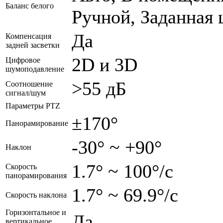
Баланс белого
Ручной, Заданная 
Да
Компенсация
задней засветки
2D и 3D
Цифровое
шумоподавление
>55 дБ
Соотношение
сигнал/шум
Параметры PTZ
±170°
Панорамирование
-30° ~ +90°
Наклон
1.7° ~ 100°/с
Скорость
панорамирования
1.7° ~ 69.9°/с
Скорость наклона
Горизонтальное и
Да
вертикальное