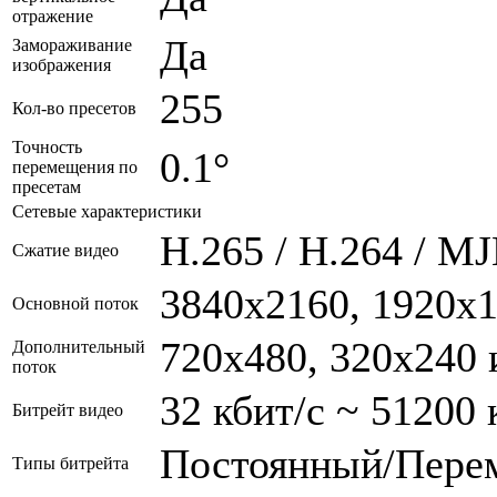
отражение
Да
Замораживание
изображения
255
Кол-во пресетов
Точность
0.1°
перемещения по
пресетам
Сетевые характеристики
H.265 / H.264 / M
Сжатие видео
3840x2160, 1920x10
Основной поток
720x480, 320x240 и
Дополнительный
поток
32 кбит/с ~ 51200 
Битрейт видео
Постоянный/Пере
Типы битрейта