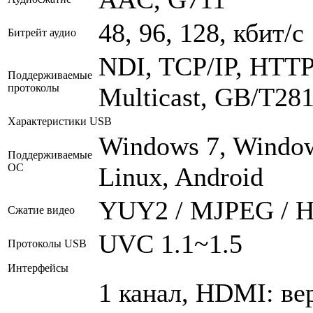
48, 96, 128, кбит/с
Битрейт аудио
NDI, TCP/IP, HTTP
Поддерживаемые
протоколы
Multicast, GB/T2818
Характеристики USB
Windows 7, Window
Поддерживаемые
ОС
Linux, Android
YUY2 / MJPEG / H.
Сжатие видео
UVC 1.1~1.5
Протоколы USB
Интерфейсы
1 канал, HDMI: ве