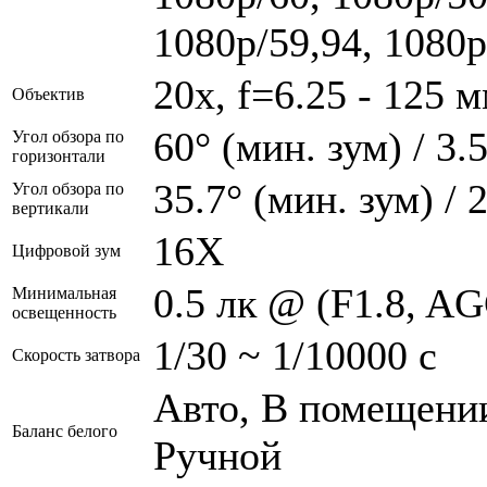
1080p/59,94, 1080p
20x, f=6.25 - 125 м
Объектив
60° (мин. зум) / 3.
Угол обзора по
горизонтали
35.7° (мин. зум) / 
Угол обзора по
вертикали
16Х
Цифровой зум
0.5 лк @ (F1.8, AG
Минимальная
освещенность
1/30 ~ 1/10000 с
Скорость затвора
Авто, В помещении
Баланс белого
Ручной