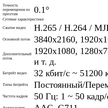
Точность
0.1°
перемещения по
пресетам
Сетевые характеристики
H.265 / H.264 / M
Сжатие видео
3840x2160, 1920x10
Основной поток
1920x1080, 1280x7
Дополнительный
поток
и т. д.
32 кбит/с ~ 51200 
Битрейт видео
Постоянный/Пере
Типы битрейта
50 Гц: 1 ~ 50 кадр/
Частота кадров
AAC, G711
Аудиосжатие