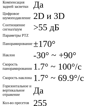
Да
Компенсация
задней засветки
2D и 3D
Цифровое
шумоподавление
>55 дБ
Соотношение
сигнал/шум
Параметры PTZ
±170°
Панорамирование
-30° ~ +90°
Наклон
1.7° ~ 100°/с
Скорость
панорамирования
1.7° ~ 69.9°/с
Скорость наклона
Горизонтальное и
Да
вертикальное
отражение
255
Кол-во пресетов