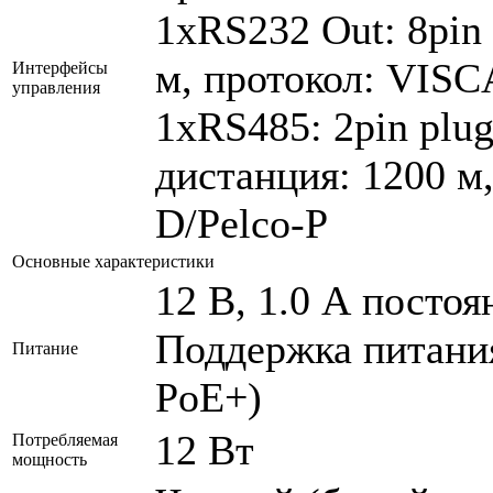
1xRS232 Out: 8pin
м, протокол: VISC
Интерфейсы
управления
1xRS485: 2pin plug
дистанция: 1200 м
D/Pelco-P
Основные характеристики
12 В, 1.0 А постоя
Поддержка питания
Питание
PoE+)
12 Вт
Потребляемая
мощность