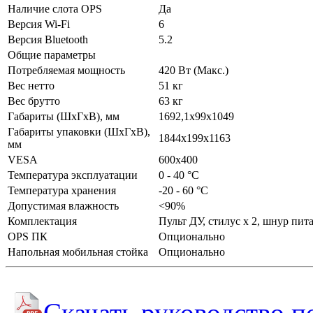
Наличие слота OPS
Да
Версия Wi-Fi
6
Версия Bluetooth
5.2
Общие параметры
Потребляемая мощность
420 Вт (Maкс.)
Вес нетто
51 кг
Вес брутто
63 кг
Габариты (ШхГхВ), мм
1692,1х99х1049
Габариты упаковки (ШхГхВ),
1844х199х1163
мм
VESA
600x400
Температура эксплуатации
0 - 40 °С
Температура хранения
-20 - 60 °С
Допустимая влажность
<90%
Комплектация
Пульт ДУ, стилус х 2, шнур пит
OPS ПК
Опционально
Напольная мобильная стойка
Опционально
Скачать руководство п