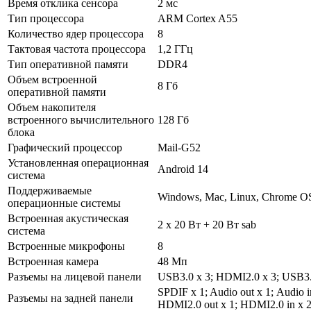
Время отклика сенсора
2 мс
Тип процессора
ARM Cortex A55
Количество ядер процессора
8
Тактовая частота процессора
1,2 ГГц
Тип оперативной памяти
DDR4
Объем встроенной
8 Гб
оперативной памяти
Объем накопителя
встроенного вычислительного
128 Гб
блока
Графический процессор
Mail-G52
Установленная операционная
Android 14
система
Поддерживаемые
Windows, Mac, Linux, Chrome O
операционные системы
Встроенная акустическая
2 х 20 Вт + 20 Вт sab
система
Встроенные микрофоны
8
Встроенная камера
48 Мп
Разъемы на лицевой панели
USB3.0 х 3; HDMI2.0 х 3; USB3.
SPDIF x 1; Audio out х 1; Audio
Разъемы на задней панели
HDMI2.0 out х 1; HDMI2.0 in х 2;