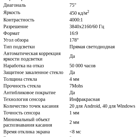
Диагональ
75"
2
Яркость
450 кд/м
Контрастность
4000:1
Разрешение
3840х2160/60 Гц
Формат
16:9
Угол обзора
178°
Тип подсветки
Прямая светодиодная
Автоматическая коррекция
Да
яркости подсветки
Наработка на отказ
50 000 часов
Защитное закаленное стекло
Да
Толщина стекла
4 мм
Прочность стекла
7Mohs
Антибликовое покрытие
Да
Технология сенсора
Инфракрасная
Количество точек касания
20 для Android, 40 для Windows
Точность сенсора
1 мм
Минимальный объект
2 мм
распознавания касания
Время отклика экрана
<8 мс