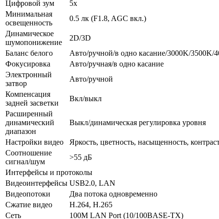
Цифровой зум
5х
Минимальная
0.5 лк (F1.8, AGC вкл.)
освещенность
Динамическое
2D/3D
шумопонижение
Баланс белого
Авто/ручной/в одно касание/3000K/3500K
Фокусировка
Авто/ручная/в одно касание
Электронный
Авто/ручной
затвор
Компенсация
Вкл/выкл
задней засветки
Расширенный
динамический
Выкл/динамическая регулировка уровня
диапазон
Настройки видео
Яркость, цветность, насыщенность, контраст
Соотношение
>55 дБ
сигнал/шум
Интерфейсы и протоколы
Видеоинтерфейсы
USB2.0, LAN
Видеопотоки
Два потока одновременно
Сжатие видео
H.264, H.265
Сеть
100M LAN Port (10/100BASE‐TX)