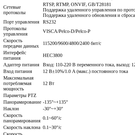
RTSP, RTMP, ONVIF, GB/T28181
Сетевые
Поддержка удаленного управления по прот
протоколы
Поддержка удаленного обновления и сброса
Порт управления
RS232
Протоколы
VISCA/Pelco‐D/Pelco‐P
управления
Скорость
115200/9600/4800/2400 бит/с
передачи данных
Интерфейс
HEC3800
питания
Адаптер питания
Вход: 110‐220 В переменного тока, выход: 1
Вход питания
12 В±10%/1.0 A (макс.) постоянного тока
Максимальная
потребляемая
12 Вт
мощность
Параметры PTZ
Панорамирование
‐135°~+135°
Наклон
‐30°~+30°
Скорость
0.1~60°/с
панорамирования
Скорость наклона
0.1~30°/с
Скорость