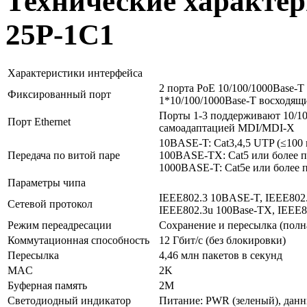
Технические характер
25P-1C1
Характеристики интерфейса
2 порта PoE 10/100/1000Base-T
Фиксированный порт
1*10/100/1000Base-T восходящ
Порты 1-3 поддерживают 10/10
Порт Ethernet
самоадаптацией MDI/MDI-X
10BASE-T: Cat3,4,5 UTP (≤100 
Передача по витой паре
100BASE-TX: Cat5 или более п
1000BASE-T: Cat5e или более п
Параметры чипа
IEEE802.3 10BASE-T, IEEE802.
Сетевой протокол
IEEE802.3u 100Base-TX, IEEE8
Режим переадресации
Сохранение и пересылка (полн
Коммутационная способность
12 Гбит/с (без блокировки)
Пересылка
4,46 млн пакетов в секунд
MAC
2K
Буферная память
2М
Светодиодный индикатор
Питание: PWR (зеленый), данны