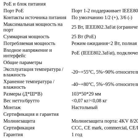
PoE и блок питания
Порт PoE
Порт 1-2 поддерживает IEEE80
Контакты источника питания
По умолчанию 1/2 (+), 3/6 (-)
Максимальная мощность на
25 Вт, IEEE802.3af/at (ограни
порт
Суммарная мощность
25 Вт (PoE)
Потребляемая мощность
Режим ожидания<2 Вт, полная 
Входное напряжение и
PoE (IEEE802.3af/at), подключ
интерфейс
Общие параметры
Эксплуатация температура /
-20~+55°C, 5%~90% относител
влажность
Хранение температура /
-40~+80°C, 5%~95% относител
влажность
Размеры (Д*Ш*В)
103*50*29 мм
Вес нетто/брутто
<0,07 кг/<0,08 кг
Монтаж
Настольный
Сертификация и гарантия
Молниезащита
Молниезащита порта: 4KV 8/20
Сертификация
CCC, CE mark, commercial, CE
Гарантия
1 год