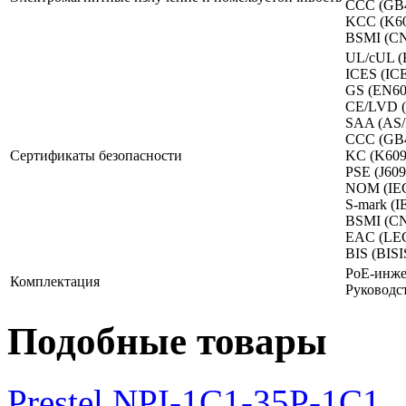
CCC (GB
KCC (K60
BSMI (CN
UL/cUL (
ICES (IC
GS (EN60
CE/LVD (
SAA (AS/
CCC (GB
Сертификаты безопасности
KC (K609
PSE (J609
NOM (IEC
S-mark (I
BSMI (CN
EAC (LEC
BIS (BISI
PoE-инжек
Комплектация
Руководст
Подобные товары
Prestel NPI-1C1-35P-1C1