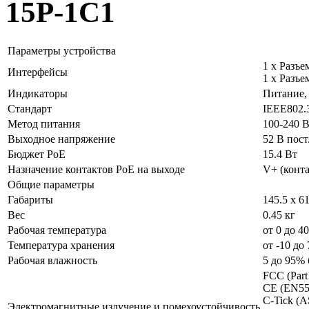
15P-1C1
Параметры устройства
1 x Разъе
Интерфейсы
1 x Разъе
Индикаторы
Питание,
Стандарт
IEEE802.
Метод питания
100-240 В
Выходное напряжение
52 В пост
Бюджет PoE
15.4 Вт
Назначение контактов PoE на выходе
V+ (конта
Общие параметры
Габариты
145.5 x 6
Вес
0.45 кг
Рабочая температура
от 0 до 4
Температура хранения
от -10 до
Рабочая влажность
5 до 95%
FCC (Part
CE (EN55
C-Tick (
Электромагнитные излучение и помехоустойчивость