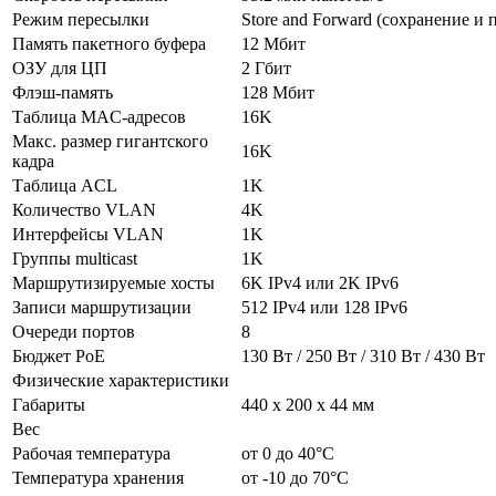
Режим пересылки
Store and Forward (сохранение и 
Память пакетного буфера
12 Мбит
ОЗУ для ЦП
2 Гбит
Флэш-память
128 Мбит
Таблица MAC-адресов
16K
Макс. размер гигантского
16K
кадра
Таблица ACL
1K
Количество VLAN
4K
Интерфейсы VLAN
1K
Группы multicast
1K
Маршрутизируемые хосты
6K IPv4 или 2K IPv6
Записи маршрутизации
512 IPv4 или 128 IPv6
Очереди портов
8
Бюджет PoE
130 Вт / 250 Вт / 310 Вт / 430 Вт
Физические характеристики
Габариты
440 x 200 x 44 мм
Вес
Рабочая температура
от 0 до 40°C
Температура хранения
от -10 до 70°C