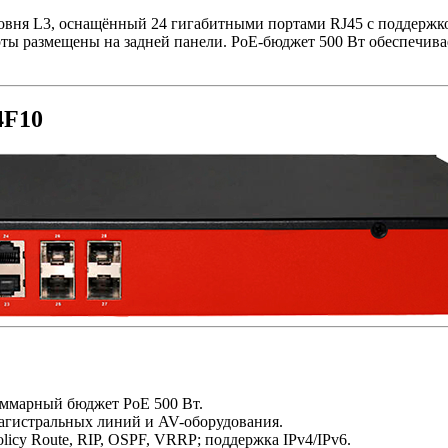
овня L3, оснащённый 24 гигабитными портами RJ45 с поддержко
ты размещены на задней панели. PoE-бюджет 500 Вт обеспечивае
4F10
уммарный бюджет PoE 500 Вт.
гистральных линий и AV-оборудования.
icy Route, RIP, OSPF, VRRP; поддержка IPv4/IPv6.