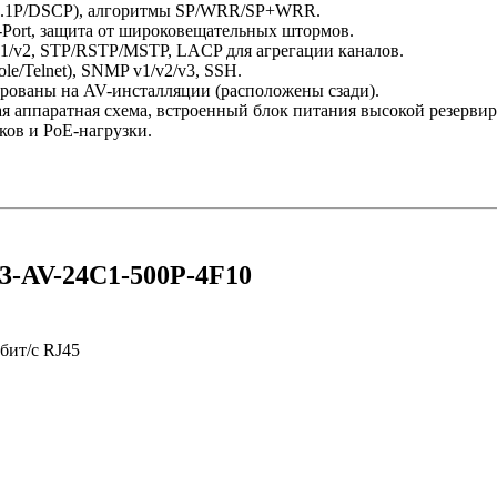
2.1P/DSCP), алгоритмы SP/WRR/SP+WRR.
ort, защита от широковещательных штормов.
/v2, STP/RSTP/MSTP, LACP для агрегации каналов.
e/Telnet), SNMP v1/v2/v3, SSH.
рованы на AV-инсталляции (расположены сзади).
 аппаратная схема, встроенный блок питания высокой резервир
ов и PoE-нагрузки.
S3-AV-24C1-500P-4F10
Мбит/с RJ45