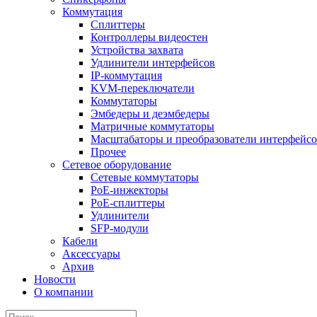
Коммутация
Сплиттеры
Контроллеры видеостен
Устройства захвата
Удлинители интерфейсов
IP-коммутация
KVM-переключатели
Коммутаторы
Эмбедеры и деэмбедеры
Матричные коммутаторы
Масштабаторы и преобразователи интерфейс
Прочее
Сетевое оборудование
Сетевые коммутаторы
PoE-инжекторы
PoE-сплиттеры
Удлинители
SFP-модули
Кабели
Аксессуары
Архив
Новости
О компании