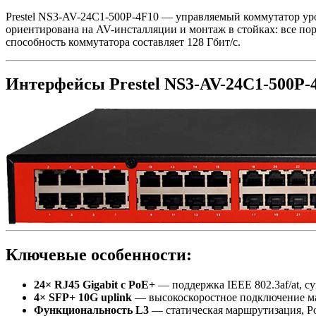
Prestel NS3-AV-24C1-500P-4F10 — управляемый коммутатор ур
ориентирована на AV-инсталляции и монтаж в стойках: все пор
способность коммутатора составляет 128 Гбит/с.
Интерфейсы Prestel NS3-AV-24C1-500P-
Ключевые особенности:
24× RJ45 Gigabit с PoE+
— поддержка IEEE 802.3af/at, с
4× SFP+ 10G uplink
— высокоскоростное подключение ма
Функциональность L3
— статическая маршрутизация, Pol