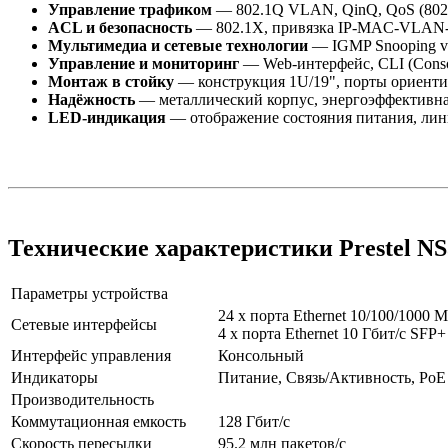
Управление трафиком
— 802.1Q VLAN, QinQ, QoS (80
ACL и безопасность
— 802.1X, привязка IP-MAC-VLAN-P
Мультимедиа и сетевые технологии
— IGMP Snooping v1
Управление и мониторинг
— Web-интерфейс, CLI (Consol
Монтаж в стойку
— конструкция 1U/19", порты ориенти
Надёжность
— металлический корпус, энергоэффективная
LED-индикация
— отображение состояния питания, линк
Технические характеристики Prestel N
Параметры устройства
24 x порта Ethernet 10/100/1000 
Сетевые интерфейсы
4 x порта Ethernet 10 Гбит/с SFP+
Интерфейс управления
Консольный
Индикаторы
Питание, Связь/Активность, PoE
Производительность
Коммутационная емкость
128 Гбит/с
Скорость пересылки
95.2 млн пакетов/с