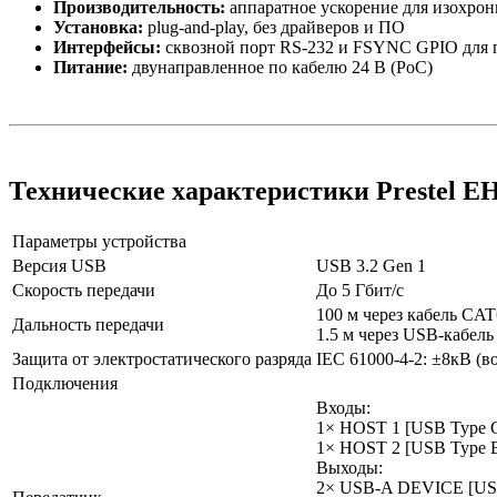
Производительность:
аппаратное ускорение для изохрон
Установка:
plug-and-play, без драйверов и ПО
Интерфейсы:
сквозной порт RS-232 и FSYNC GPIO для
Питание:
двунаправленное по кабелю 24 В (PoC)
Технические характеристики Prestel 
Параметры устройства
Версия USB
USB 3.2 Gen 1
Скорость передачи
До 5 Гбит/с
100 м через кабель CAT
Дальность передачи
1.5 м через USB-кабель
Защита от электростатического разряда
IEC 61000-4-2: ±8кВ (в
Подключения
Входы:
1× HOST 1 [USB Type C
1× HOST 2 [USB Type B
Выходы:
2× USB-A DEVICE [USB 