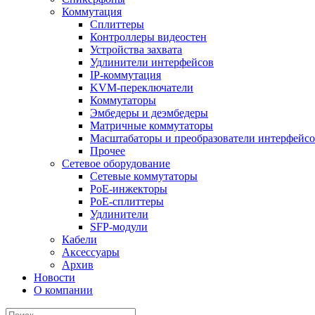
Коммутация
Сплиттеры
Контроллеры видеостен
Устройства захвата
Удлинители интерфейсов
IP-коммутация
KVM-переключатели
Коммутаторы
Эмбедеры и деэмбедеры
Матричные коммутаторы
Масштабаторы и преобразователи интерфейс
Прочее
Сетевое оборудование
Сетевые коммутаторы
PoE-инжекторы
PoE-сплиттеры
Удлинители
SFP-модули
Кабели
Аксессуары
Архив
Новости
О компании