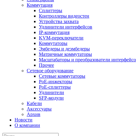
Коммутация
Сплиттеры
Контроллеры видеостен
Устройства захвата
Удлинители интерфейсов
IP-коммутация
KVM-переключатели
Коммутаторы
Эмбедеры и деэмбедеры
Матричные коммутаторы
Масштабаторы и преобразователи интерфейс
Прочее
Сетевое оборудование
Сетевые коммутаторы
PoE-инжекторы
PoE-сплиттеры
Удлинители
SFP-модули
Кабели
Аксессуары
Архив
Новости
О компании