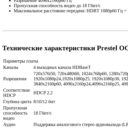
Разрешение 4096x2160p60 Гц
Пропускная способность видео до 18 Гбит/с
Максимальное расстояние передачи: HDBT 1080p60 Гц = 
Технические характеристики Prestel 
Параметры платы
Каналы
4 выходных канала HDBaseT
720x576i50, 720x480i60, 1024x768p60, 1280x72
Разрешения
1920x1080p24,1920x1080p25, 1920x1080p30, 192
3840x2160p60, 4096x2160p24,4096x2160p25, 40
Соответствие
HDCP 2.2
HDCP
Глубина цвета
8/10/12 бит
Пропускная
способность
18 Гбит/с
видео
Аудио
Поддержка аналогового стерео аудиовыхода (