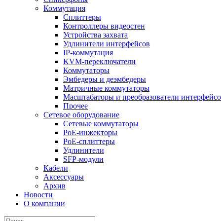
Коммутация
Сплиттеры
Контроллеры видеостен
Устройства захвата
Удлинители интерфейсов
IP-коммутация
KVM-переключатели
Коммутаторы
Эмбедеры и деэмбедеры
Матричные коммутаторы
Масштабаторы и преобразователи интерфейс
Прочее
Сетевое оборудование
Сетевые коммутаторы
PoE-инжекторы
PoE-сплиттеры
Удлинители
SFP-модули
Кабели
Аксессуары
Архив
Новости
О компании