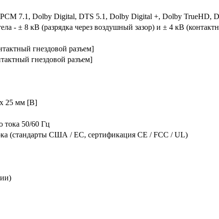
M 7.1, Dolby Digital, DTS 5.1, Dolby Digital +, Dolby TrueHD,
ела - ± 8 кВ (разрядка через воздушный зазор) и ± 4 кВ (контакт
нтактный гнездовой разъем]
нтактный гнездовой разъем]
х 25 мм [В]
о тока 50/60 Гц
ока (стандарты США / ЕС, сертификация CE / FCC / UL)
ции)