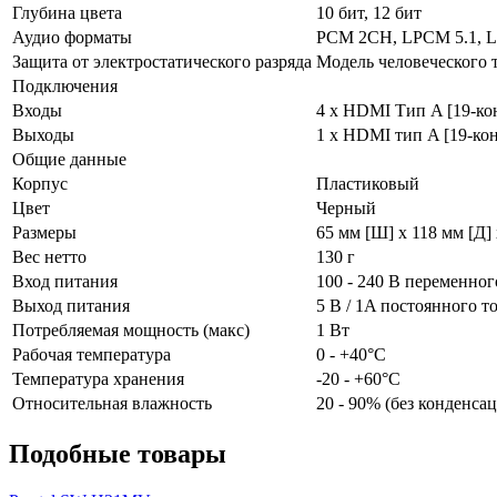
Глубина цвета
10 бит, 12 бит
Аудио форматы
PCM 2CH, LPCM 5.1, LPC
Защита от электростатического разряда
Модель человеческого т
Подключения
Входы
4 x HDMI Тип A [19-ко
Выходы
1 x HDMI тип A [19-ко
Общие данные
Корпус
Пластиковый
Цвет
Черный
Размеры
65 мм [Ш] х 118 мм [Д] 
Вес нетто
130 г
Вход питания
100 - 240 В переменног
Выход питания
5 В / 1A постоянного т
Потребляемая мощность (макс)
1 Вт
Рабочая температура
0 - +40°C
Температура хранения
-20 - +60°C
Относительная влажность
20 - 90% (без конденса
Подобные товары