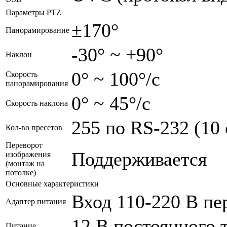
Параметры PTZ
±170°
Панорамирование
-30° ~ +90°
Наклон
0° ~ 100°/с
Скорость
панорамирования
0° ~ 45°/с
Скорость наклона
255 по RS-232 (10
Кол-во пресетов
Переворот
Поддерживается
изображения
(монтаж на
потолке)
Основные характеристики
Вход 110-220 В пе
Адаптер питания
12 В постоянного т
Питание