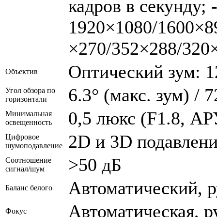
кадров в секунду;
1920×1080/1600×8
×270/352×288/320×
Оптический зум: 12x
Объектив
6.3° (макс. зум) / 
Угол обзора по
горизонтали
0,5 люкс (F1.8, А
Минимальная
освещенность
2D и 3D подавлен
Цифровое
шумоподавление
>50 дБ
Соотношение
сигнал/шум
Автоматический, р
Баланс белого
Автоматическая, р
Фокус