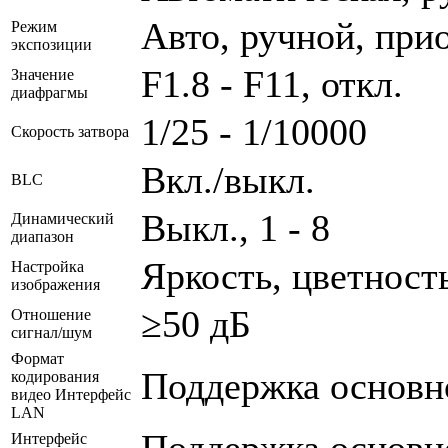
Авто, ручной, при
Режим
экспозиции
F1.8 - F11, откл.
Значение
диафрагмы
1/25 - 1/10000
Скорость затвора
Вкл./выкл.
BLC
Выкл., 1 - 8
Динамический
диапазон
Яркость, цветност
Настройка
изображения
≥50 дБ
Отношение
сигнал/шум
Формат
Поддержка основно
кодирования
видео Интерфейс
LAN
Интерфейс