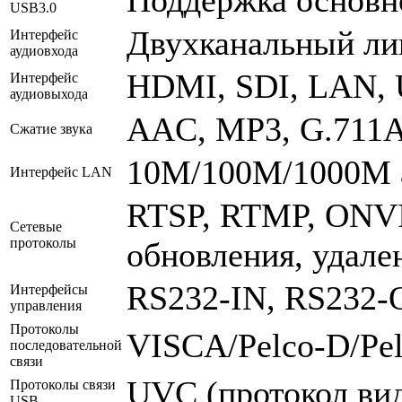
Поддержка основн
USB3.0
Двухканальный ли
Интерфейс
аудиовхода
HDMI, SDI, LAN, 
Интерфейс
аудиовыхода
AAC, MP3, G.711
Сжатие звука
10M/100M/1000M ад
Интерфейс LAN
RTSP, RTMP, ONVI
Сетевые
протоколы
обновления, удале
RS232-IN, RS232-
Интерфейсы
управления
Протоколы
VISCA/Pelco-D/Pel
последовательной
связи
UVC (протокол вид
Протоколы связи
USB