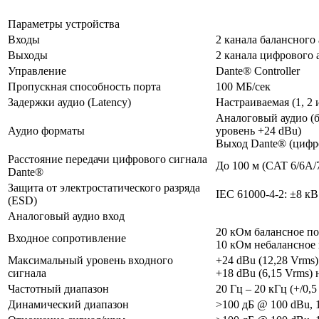
Параметры устройства
Входы
2 канала балансного
Выходы
2 канала цифрового 
Управление
Dante® Controller
Пропускная способность порта
100 МБ/сек
Задержки аудио (Latency)
Настраиваемая (1, 2 
Аналоговый аудио (б
Аудио форматы
уровень +24 dBu)
Выход Dante® (цифро
Расстояние передачи цифрового сигнала
До 100 м (CAT 6/6A/
Dante®
Защита от электростатического разряда
IEC 61000-4-2: ±8 к
(ESD)
Аналоговый аудио вход
20 кОм балансное п
Входное сопротивление
10 кОм небалансное
Максимальный уровень входного
+24 dBu (12,28 Vrms
сигнала
+18 dBu (6,15 Vrms)
Частотный диапазон
20 Гц – 20 кГц (+/0,5
Динамический диапазон
>100 дБ @ 100 dBu, 