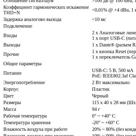
Отношение сигнал/шум
>100 дБ @ 100 dBu, 
Коэффициент гармонических искажение
<0,01% @ +4 dBu, 1 
THD+N
Задержка аналогово выхода
<10 мс
Подключение
2 x Аналоговые лине
Входы
1 x порт USB-C (пи
Выходы
1 х Dante® (разъем R
1 x кнопка Reset (пе
Прочие
1 х переключатель G
Общие параметры
USB-C: 5 В, 500 мА
Питание
PoE: IEEE802.3af Cla
Энергопотребление
2 Вт максимально
Корпус
Пластик
Цвет
Черный
Размеры
115 x 40 x 28 мм (Ш
Масса
94 г
Рабочая температура
0° ~ +40° C
Температура хранения
-20° ~ +60° C
Влажность воздуха при работе
20% ~ 80% (без конд
Влажность воздуха при хранении
10% ~ 90% (без конд