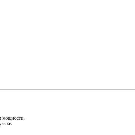
м мощности.
узыке.