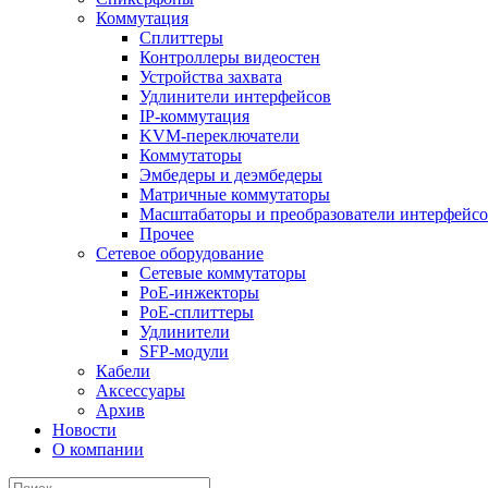
Коммутация
Сплиттеры
Контроллеры видеостен
Устройства захвата
Удлинители интерфейсов
IP-коммутация
KVM-переключатели
Коммутаторы
Эмбедеры и деэмбедеры
Матричные коммутаторы
Масштабаторы и преобразователи интерфейс
Прочее
Сетевое оборудование
Сетевые коммутаторы
PoE-инжекторы
PoE-сплиттеры
Удлинители
SFP-модули
Кабели
Аксессуары
Архив
Новости
О компании