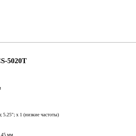
CS-5020T
м
; 5.25"; x 1 (низкие частоты)
145 мм