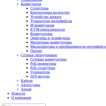
Коммутация
Сплиттеры
Контроллеры видеостен
Устройства захвата
Удлинители интерфейсов
IP-коммутация
KVM-переключатели
Коммутаторы
Эмбедеры и деэмбедеры
Матричные коммутаторы
Масштабаторы и преобразователи интерфейс
Прочее
Сетевое оборудование
Сетевые коммутаторы
PoE-инжекторы
PoE-сплиттеры
Удлинители
SFP-модули
Кабели
Аксессуары
Архив
Новости
О компании