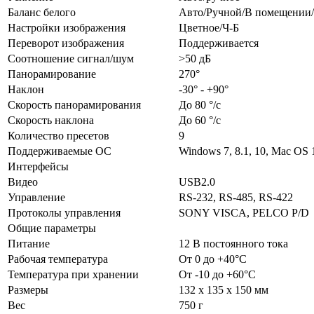
Баланс белого
Авто/Ручной/В помещении/
Настройки изображения
Цветное/Ч-Б
Переворот изображения
Поддерживается
Соотношение сигнал/шум
>50 дБ
Панорамирование
270°
Наклон
-30° - +90°
Скорость панорамирования
До 80 °/с
Скорость наклона
До 60 °/с
Количество пресетов
9
Поддерживаемые ОС
Windows 7, 8.1, 10, Mac OS 
Интерфейсы
Видео
USB2.0
Управление
RS-232, RS-485, RS-422
Протоколы управления
SONY VISCA, PELCO P/D
Общие параметры
Питание
12 В постоянного тока
Рабочая температура
От 0 до +40°С
Температура при хранении
От -10 до +60°С
Размеры
132 х 135 х 150 мм
Вес
750 г