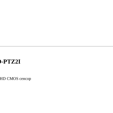
D-PTZ2I
й HD CMOS сенсор