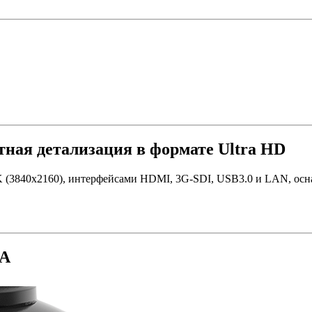
ная детализация в формате Ultra HD
K (3840x2160), интерфейсами HDMI, 3G-SDI, USB3.0 и LAN, осн
5A