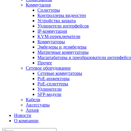
Коммутация
Сплиттеры
Контроллеры видеостен
Устройства захвата
Удлинители интерфейсов
IP-коммутация
KVM-переключатели
Коммутаторы
Эмбедеры и деэмбедеры
Матричные коммутаторы
Масштабаторы и преобразователи интерфейс
Прочее
Сетевое оборудование
Сетевые коммутаторы
PoE-инжекторы
PoE-сплиттеры
Удлинители
SFP-модули
Кабели
Аксессуары
Архив
Новости
О компании