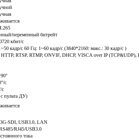
учная
учной
учная
живается
H.265
нный/переменный битрейт
0720 кбит/с
1~50 кадр/с 60 Гц: 1~60 кадр/с (3840*2160: макс.: 30 кадр/с )
, HTTP, RTSP, RTMP, ONVIF, DHCP, VISCA over IP (TCP&UDP)
+90°
0°/с
°/с
 с пульта ДУ)
живается
3G-SDI, USB3.0, LAN
RS485/RJ45/USB3.0
остоянного тока