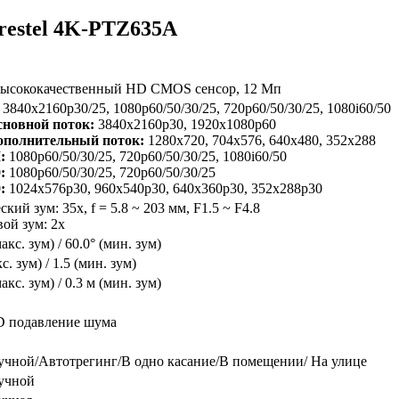
restel 4K-PTZ635A
 высококачественный HD CMOS сенсор, 12 Мп
3840x2160p30/25, 1080p60/50/30/25, 720p60/50/30/25, 1080i60/50
новной поток:
3840x2160p30, 1920x1080p60
ополнительный поток:
1280x720, 704x576, 640x480, 352x288
:
1080p60/50/30/25, 720p60/50/30/25, 1080i60/50
:
1080p60/50/30/25, 720p60/50/30/25
:
1024x576p30, 960x540p30, 640x360p30, 352x288p30
кий зум: 35x, f = 5.8 ~ 203 мм, F1.5 ~ F4.8
ой зум: 2х
макс. зум) / 60.0° (мин. зум)
с. зум) / 1.5 (мин. зум)
макс. зум) / 0.3 м (мин. зум)
D подавление шума
учной/Автотрегинг/В одно касание/В помещении/ На улице
учной