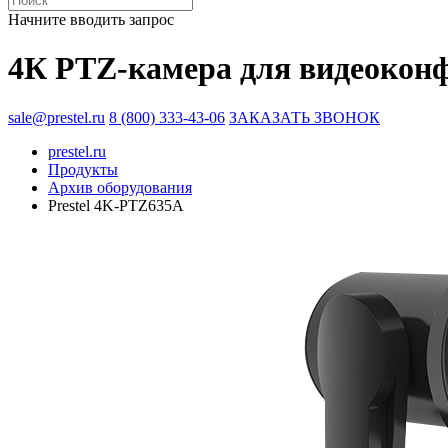
Начните вводить запрос
4К PTZ-камера для видеоконф
sale@prestel.ru
8 (800) 333-43-06
ЗАКАЗАТЬ ЗВОНОК
prestel.ru
Продукты
Архив оборудования
Prestel 4K-PTZ635A