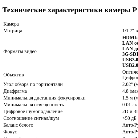
Технические характеристики камеры P
Камера
Матрица
1/1.7"
HDMI:
LAN ос
LAN д
Форматы видео
3G-SDI
USB3.0
USB2.0
Оптичес
Объектив
Цифров
Угол обзора по горизонтали
2.02° (
Диафрагма
4.8 (мак
Минимальная дистанция фокусировки
1.5 м (
Минимальная освещенность
0.01 лк
Цифровое шумоподавление
2D и 3
Соотношение сигнал/шум
>50 дБ
Баланс белого
Авто/Р
Фокус
Авто/Р