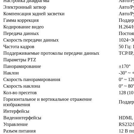
Настройка диафрагмы
Авто/Р
Электронный затвор
Авто/Р
Компенсация задней засветки
Авто/Р
Гамма коррекция
Поддер
Кодирование видео
H.264/
Передача данных
Постоя
Скорость передачи данных
1024~3
Частота кадров
50 Гц: 
Поддерживаемые протоколы передачи данных
TCP/IP
Параметры PTZ
Панорамирование
±170°
Наклон
-30° ~ 
Скорость панорамирования
0° ~ 12
Скорость наклона
0° ~ 80
Кол-во пресетов
128 (10
Горизонтальное и вертикальное отражение
Поддер
изображения
Интерфейсы
Видеоинтерфейсы
HDMI, 
Управление
RS232/
Разъем питания
12 В п