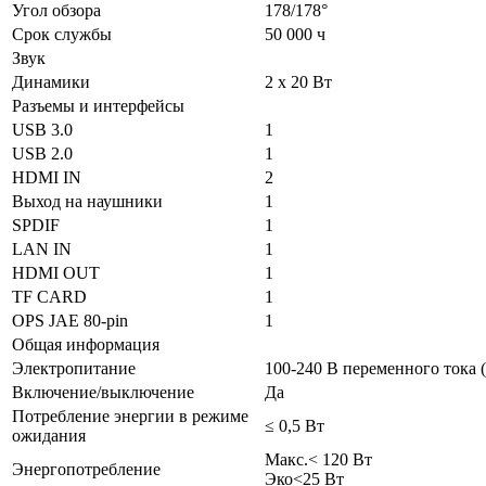
Угол обзора
178/178°
Срок службы
50 000 ч
Звук
Динамики
2 х 20 Вт
Разъемы и интерфейсы
USB 3.0
1
USB 2.0
1
HDMI IN
2
Выход на наушники
1
SPDIF
1
LAN IN
1
HDMI OUT
1
TF CARD
1
OPS JAE 80-pin
1
Общая информация
Электропитание
100-240 В переменного тока (
Включение/выключение
Да
Потребление энергии в режиме
≤ 0,5 Вт
ожидания
Макс.< 120 Вт
Энергопотребление
Эко<25 Вт