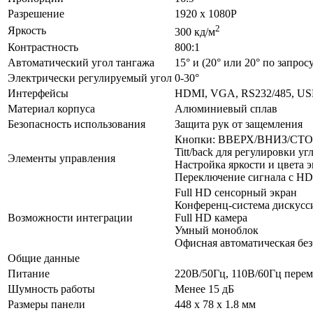
Разрешение
1920 х 1080P
2
Яркость
300 кд/м
Контрастность
800:1
Автоматический угол тангажа
15° и (20° или 20° по запрос
Электрически регулируемый угол
0-30°
Интерфейсы
HDMI, VGA, RS232/485, US
Материал корпуса
Алюминиевый сплав
Безопасность использования
Защита рук от защемления
Кнопки: ВВЕРХ/ВНИЗ/СТОП
Titt/back для регулировки уг
Элементы управления
Настройка яркости и цвета 
Переключение сигнала с H
Full HD сенсорный экран
Конференц-система дискусс
Возможности интеграции
Full HD камера
Умный моноблок
Офисная автоматическая бе
Общие данные
Питание
220В/50Гц, 110В/60Гц перем
Шумность работы
Менее 15 дБ
Размеры панели
448 х 78 х 1.8 мм