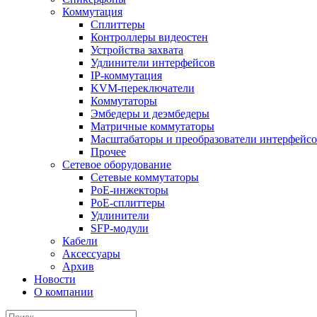
Коммутация
Сплиттеры
Контроллеры видеостен
Устройства захвата
Удлинители интерфейсов
IP-коммутация
KVM-переключатели
Коммутаторы
Эмбедеры и деэмбедеры
Матричные коммутаторы
Масштабаторы и преобразователи интерфейс
Прочее
Сетевое оборудование
Сетевые коммутаторы
PoE-инжекторы
PoE-сплиттеры
Удлинители
SFP-модули
Кабели
Аксессуары
Архив
Новости
О компании