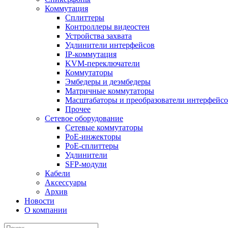
Коммутация
Сплиттеры
Контроллеры видеостен
Устройства захвата
Удлинители интерфейсов
IP-коммутация
KVM-переключатели
Коммутаторы
Эмбедеры и деэмбедеры
Матричные коммутаторы
Масштабаторы и преобразователи интерфейс
Прочее
Сетевое оборудование
Сетевые коммутаторы
PoE-инжекторы
PoE-сплиттеры
Удлинители
SFP-модули
Кабели
Аксессуары
Архив
Новости
О компании