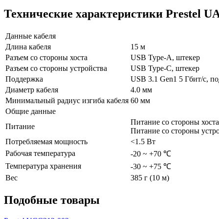
Технические характеристики Prestel U
Данные кабеля
Длина кабеля
15 м
Разъем со стороны хоста
USB Type-А, штекер
Разъем со стороны устройства
USB Type-C, штекер
Поддержка
USB 3.1 Gen1 5 Гбит/с, п
Диаметр кабеля
4.0 мм
Минимальный радиус изгиба кабеля
60 мм
Общие данные
Питание со стороны хост
Питание
Питание со стороны устро
Потребляемая мощность
<1.5 Вт
Рабочая температура
-20 ~ +70 ℃
Температура хранения
-30 ~ +75 ℃
Вес
385 г (10 м)
Подобные товары