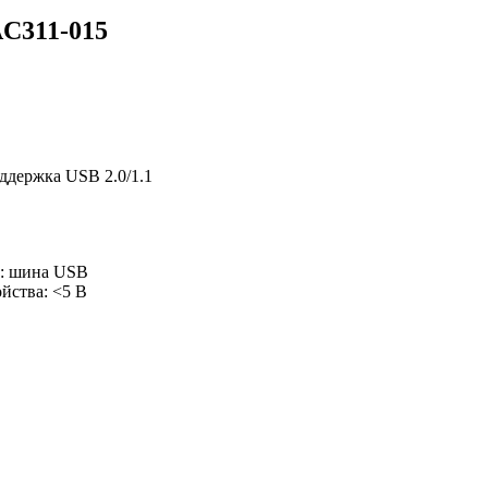
AC311-015
оддержка USB 2.0/1.1
а: шина USB
йства: <5 В