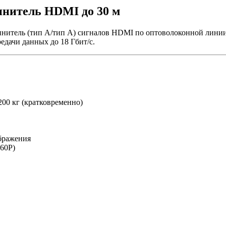
нитель HDMI до 30 м
нитель (тип А/тип A) сигналов HDMI по оптоволоконной линии
дачи данных до 18 Гбит/с.
200 кг (кратковременно)
бражения
60P)