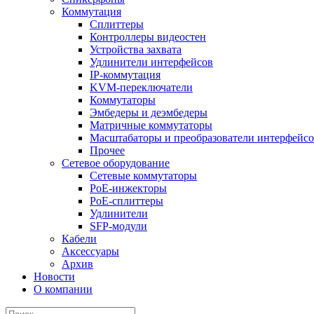
Коммутация
Сплиттеры
Контроллеры видеостен
Устройства захвата
Удлинители интерфейсов
IP-коммутация
KVM-переключатели
Коммутаторы
Эмбедеры и деэмбедеры
Матричные коммутаторы
Масштабаторы и преобразователи интерфейс
Прочее
Сетевое оборудование
Сетевые коммутаторы
PoE-инжекторы
PoE-сплиттеры
Удлинители
SFP-модули
Кабели
Аксессуары
Архив
Новости
О компании