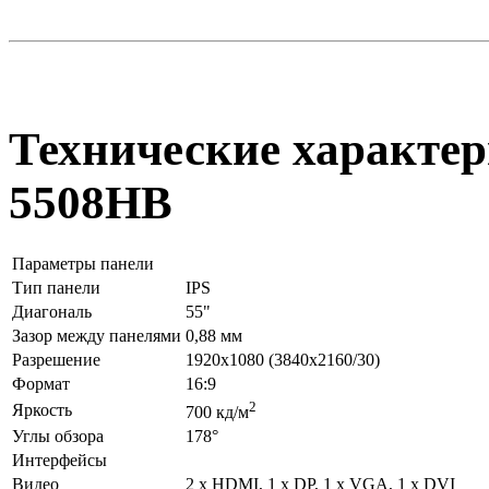
Технические характер
5508HB
Параметры панели
Тип панели
IPS
Диагональ
55"
Зазор между панелями
0,88 мм
Разрешение
1920x1080 (3840x2160/30)
Формат
16:9
2
Яркость
700 кд/м
Углы обзора
178°
Интерфейсы
Видео
2 х HDMI, 1 х DP, 1 х VGA, 1 х DVI