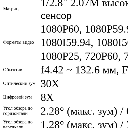
1/2.8" 2.07M выс
Матрица
сенсор
1080P60, 1080P59.
1080I59.94, 1080I
Форматы видео
1080P25, 720P60, 
f4.42 ~ 132.6 мм, F
Объектив
30Х
Оптический зум
8Х
Цифровой зум
2.28° (макс. зум) /
Угол обзора по
горизонтали
1.28° (макс. зум) /
Угол обзора по
вертикали