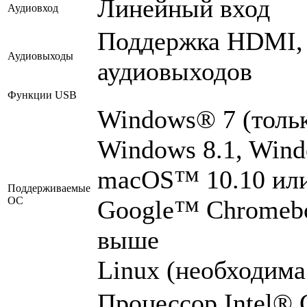
Линейный вход
Аудиовход
Поддержка HDMI, 
Аудиовыходы
аудиовыходов
Функции USB
Windows® 7 (тольк
Windows 8.1, Win
macOS™ 10.10 ил
Поддерживаемые
ОС
Google™ Chromebo
выше
Linux (необходим
Процессор Intel® 