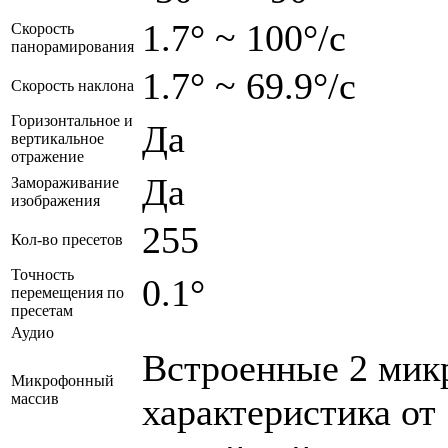
1.7° ~ 100°/с
Скорость
панорамирования
1.7° ~ 69.9°/с
Скорость наклона
Горизонтальное и
Да
вертикальное
отражение
Да
Замораживание
изображения
255
Кол-во пресетов
Точность
0.1°
перемещения по
пресетам
Аудио
Встроенные 2 мик
Микрофонный
массив
характеристика от