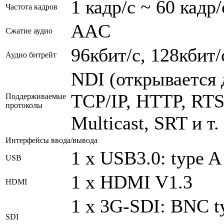
1 кадр/с ~ 60 кадр/
Частота кадров
AAC
Сжатие аудио
96кбит/с, 128кбит/
Аудио битрейт
NDI (открывается 
TCP/IP, HTTP, RTS
Поддерживаемые
протоколы
Multicast, SRT и т. 
Интерфейсы ввода/вывода
1 x USB3.0: type A
USB
1 x HDMI V1.3
HDMI
1 х 3G-SDI: BNC t
SDI