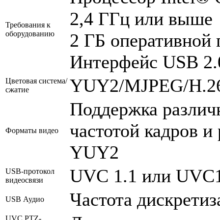
2,4 ГГц или выше
Требования к
оборудованию
2 ГБ оперативной 
Интерфейс USB 2.
YUY2/MJPEG/H.2
Цветовая система/
сжатие
Поддержка различ
частотой кадров и
Форматы видео
YUY2
UVC 1.1 или UVC1
USB-протокол
видеосвязи
Частота дискрети
USB Аудио
UVC PTZ-