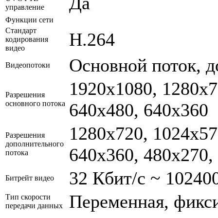
Да
управление
Функции сети
Стандарт
H.264
кодирования
видео
Основной поток, 
Видеопотоки
1920x1080, 1280x7
Разрешения
основного потока
640x480, 640x360
1280x720, 1024x57
Разрешения
дополнительного
640x360, 480x270,
потока
32 Кбит/с ~ 10240
Битрейт видео
Переменная, фикс
Тип скорости
передачи данных