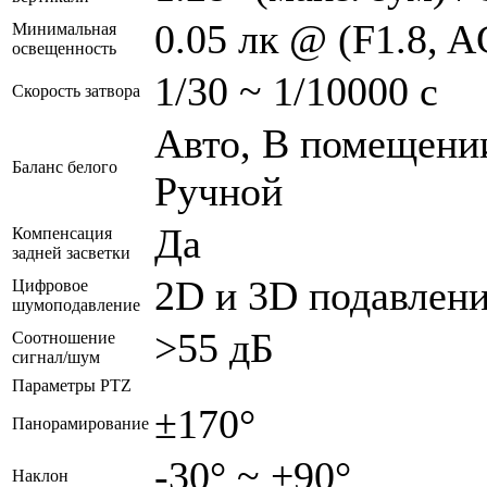
0.05 лк @ (F1.8, A
Минимальная
освещенность
1/30 ~ 1/10000 с
Скорость затвора
Авто, В помещении
Баланс белого
Ручной
Да
Компенсация
задней засветки
2D и 3D подавлен
Цифровое
шумоподавление
>55 дБ
Соотношение
сигнал/шум
Параметры PTZ
±170°
Панорамирование
-30° ~ +90°
Наклон