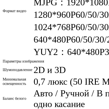
MJPG：1920*1080P
Формат видео
1280*960P60/50/3
1024*768P60/50/3
640*480P60/50/30
YUY2：640*480P30
Параметры изображения
2D и 3D
Шумоподавление
0,7 люкс (50 IRE М
Минимальная
освещенность
Авто / Ручной / В 
Баланс белого
одно касание