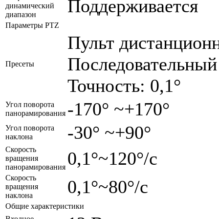
Поддерживается
динамический
диапазон
Параметры PTZ
Пульт дистанционн
Последовательный 
Пресеты
Точность: 0,1°
-170° ~+170°
Угол поворота
панорамирования
-30° ~+90°
Угол поворота
наклона
Скорость
0,1°~120°/с
вращения
панорамирования
Скорость
0,1°~80°/с
вращения
наклона
Общие характеристики
Входное