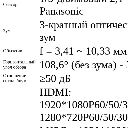
Сенсор
Panasonic
3-кратный оптичес
Зум
зум
f = 3,41 ~ 10,33 мм
Объектив
108,6° (без зума) - 
Горизонтальный
угол обзора
≥50 дБ
Отношение
сигнал/шум
HDMI:
1920*1080P60/50/3
1280*720P60/50/30