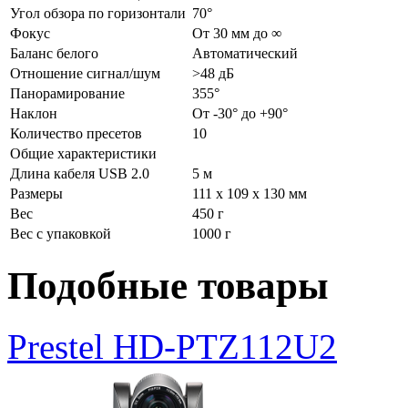
Угол обзора по горизонтали
70°
Фокус
От 30 мм до ∞
Баланс белого
Автоматический
Отношение сигнал/шум
>48 дБ
Панорамирование
355°
Наклон
От -30° до +90°
Количество пресетов
10
Общие характеристики
Длина кабеля USB 2.0
5 м
Размеры
111 х 109 х 130 мм
Вес
450 г
Вес с упаковкой
1000 г
Подобные товары
Prestel HD-PTZ112U2