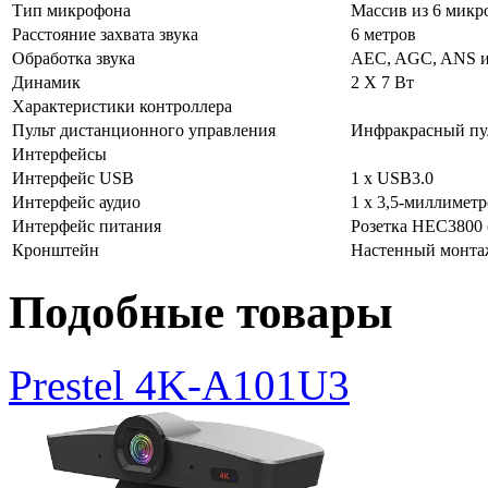
Тип микрофона
Массив из 6 микр
Расстояние захвата звука
6 метров
Обработка звука
AEC, AGC, ANS и 
Динамик
2 Х 7 Вт
Характеристики контроллера
Пульт дистанционного управления
Инфракрасный пу
Интерфейсы
Интерфейс USB
1 х USB3.0
Интерфейс аудио
1 х 3,5-миллимет
Интерфейс питания
Розетка HEC3800 
Кронштейн
Настенный монта
Подобные товары
Prestel 4K-A101U3