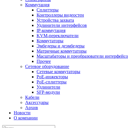
Коммутация
Сплиттеры
Контроллеры видеостен
Устройства захвата
Удлинители интерфейсов
IP-коммутация
KVM-переключатели
Коммутаторы
Эмбедеры и деэмбедеры
Матричные коммутаторы
Масштабаторы и преобразователи интерфейс
Прочее
Сетевое оборудование
Сетевые коммутаторы
PoE-инжекторы
PoE-сплиттеры
Удлинители
SFP-модули
Кабели
Аксессуары
Архив
Новости
О компании