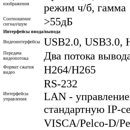
изображения
режим ч/б, гамма
>55дБ
Соотношение
сигнал/шум
Интерфейсы ввода/вывода
USB2.0, USB3.0,
Видеоинтерфейсы
Два потока вывод
Передача
видеопотока
H264/H265
Формат сжатия
видео
RS-232
LAN - управление
Интерфейсы
управления
стандартную IP-с
VISCA/Pelco-D/Pe