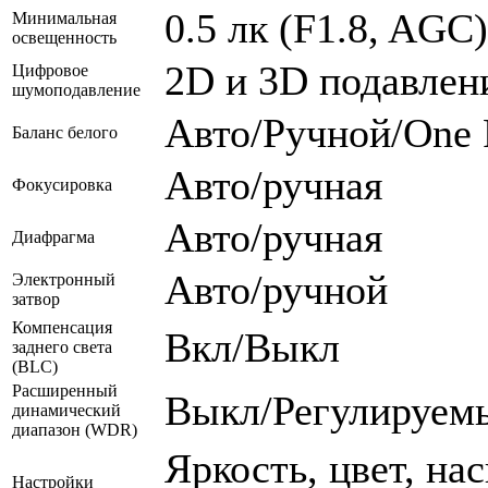
0.5 лк (F1.8, AGC)
Минимальная
освещенность
2D и 3D подавлен
Цифровое
шумоподавление
Авто/Ручной/One 
Баланс белого
Авто/ручная
Фокусировка
Авто/ручная
Диафрагма
Авто/ручной
Электронный
затвор
Компенсация
Вкл/Выкл
заднего света
(BLC)
Расширенный
Выкл/Регулируем
динамический
диапазон (WDR)
Яркость, цвет, на
Настройки