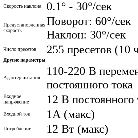
0.1° - 30°/сек
Скорость наклона
Поворот: 60°/сек
Предустановленная
скорость
Наклон: 30°/сек
255 пресетов (10 
Число пресетов
Другие параметры
110-220 В перемен
Адаптер питания
постоянного тока
12 В постоянного
Входное
напряжение
1А (макс)
Входной ток
12 Вт (макс)
Потребление