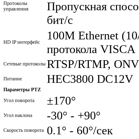
Пропускная спосо
Протоколы
управления
бит/с
100М Ethernet (1
HD IP интерфейс
протокола VISCA
RTSP/RTMP, ONV
Сетевые протоколы
HEC3800 DC12V
Питание
Параметры PTZ
±170°
Угол поворота
-30° - +90°
Угол наклона
0.1° - 60°/сек
Скорость поворота