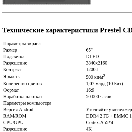
Технические характеристики Prestel C
Параметры экрана
Размер
65"
Подсветка
DLED
Разрешение
3840x2160
Контраст
1200:1
2
Яркость
500 кд/м
Количество цветов
1,07 млрд (10 Бит)
Формат
16:9
Наработка на отказ
50 000 часов
Параметры компьютера
Версия Androd
Уточняйте у менеджер
RAM/ROM
DDR4 2 ГБ + EMMC 1
CPU/GPU
Cortex-A55*4
Разрешение
4K