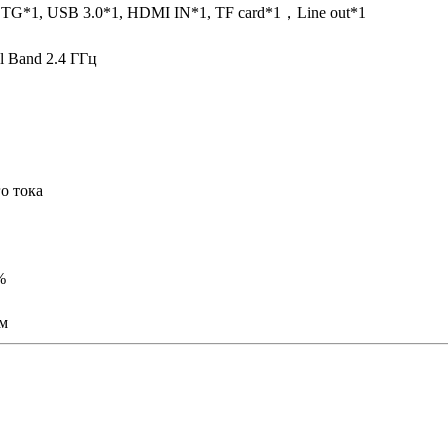
TG*1, USB 3.0*1, HDMI IN*1, TF card*1，Line out*1
l Band 2.4 ГГц
о тока
%
мм