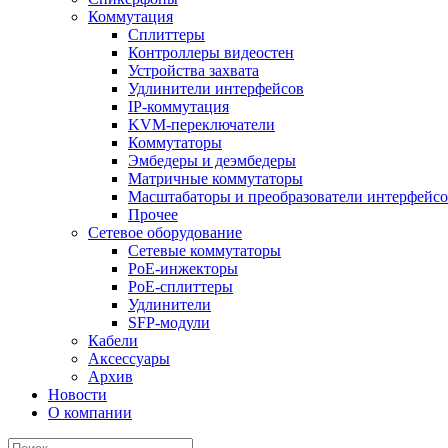
Коммутация
Сплиттеры
Контроллеры видеостен
Устройства захвата
Удлинители интерфейсов
IP-коммутация
KVM-переключатели
Коммутаторы
Эмбедеры и деэмбедеры
Матричные коммутаторы
Масштабаторы и преобразователи интерфейс
Прочее
Сетевое оборудование
Сетевые коммутаторы
PoE-инжекторы
PoE-сплиттеры
Удлинители
SFP-модули
Кабели
Аксессуары
Архив
Новости
О компании