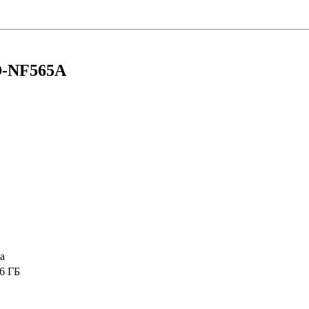
D-NF565A
а
6 ГБ