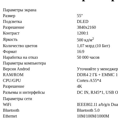
Параметры экрана
Размер
55"
Подсветка
DLED
Разрешение
3840x2160
Контраст
1200:1
2
Яркость
500 кд/м
Количество цветов
1,07 млрд (10 Бит)
Формат
16:9
Наработка на отказ
50 000 часов
Параметры компьютера
Версия Androd
Уточняйте у менеджер
RAM/ROM
DDR4 2 ГБ + EMMC 1
CPU/GPU
Cortex-A55*4
Разрешение
4K
Разъемы и интерфейсы
DC IN, RJ45*1, USB O
Параметры сети
WiFi
IEEE802.11 a/b/g/n Dua
Bluetooth
Bluetooth 5.0
Ethernet
10M/100M/1000M