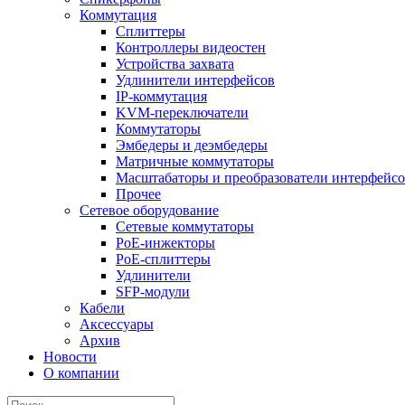
Коммутация
Сплиттеры
Контроллеры видеостен
Устройства захвата
Удлинители интерфейсов
IP-коммутация
KVM-переключатели
Коммутаторы
Эмбедеры и деэмбедеры
Матричные коммутаторы
Масштабаторы и преобразователи интерфейс
Прочее
Сетевое оборудование
Сетевые коммутаторы
PoE-инжекторы
PoE-сплиттеры
Удлинители
SFP-модули
Кабели
Аксессуары
Архив
Новости
О компании