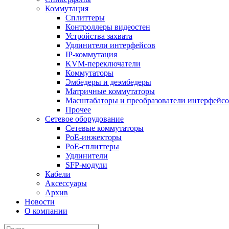
Коммутация
Сплиттеры
Контроллеры видеостен
Устройства захвата
Удлинители интерфейсов
IP-коммутация
KVM-переключатели
Коммутаторы
Эмбедеры и деэмбедеры
Матричные коммутаторы
Масштабаторы и преобразователи интерфейс
Прочее
Сетевое оборудование
Сетевые коммутаторы
PoE-инжекторы
PoE-сплиттеры
Удлинители
SFP-модули
Кабели
Аксессуары
Архив
Новости
О компании